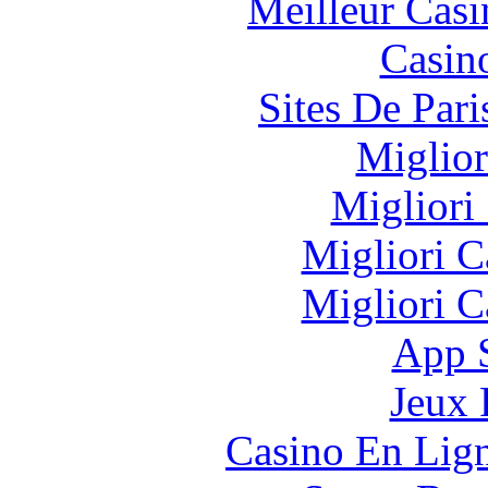
Meilleur Casi
Casin
Sites De Pari
Miglior
Migliori
Migliori 
Migliori 
App 
Jeux 
Casino En Lig