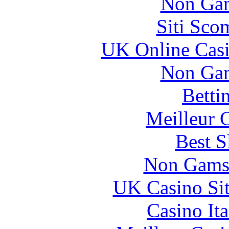
Non Gam
Siti Sco
UK Online Cas
Non Gam
Betti
Meilleur 
Best S
Non Gams
UK Casino Si
Casino It