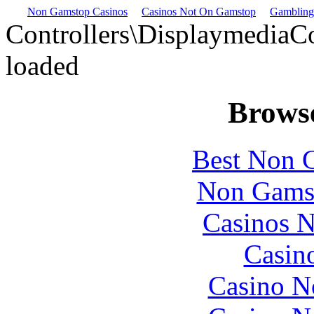
Non Gamstop Casinos
Casinos Not On Gamstop
Gambling
Controllers\DisplaymediaCon
loaded
Browse
Best Non 
Non Gams
Casinos 
Casin
Casino N